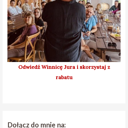
Odwiedź Winnicę Jura
i skorzystaj z
rabatu
Dołącz do mnie na: