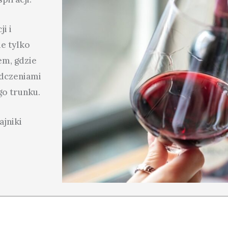
i i
ie tylko
em, gdzie
adczeniami
go trunku.
ajniki