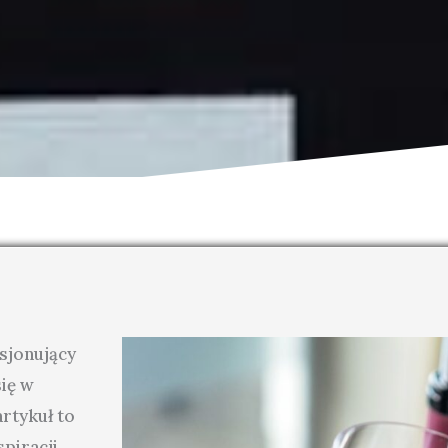
asjonujący
ię w
rtykuł to
piracji.