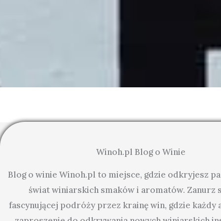
Winoh.pl Blog o Winie
Blog o winie Winoh.pl to miejsce, gdzie odkryjesz p
świat winiarskich smaków i aromatów. Zanurz s
fascynującej podróży przez krainę win, gdzie każdy a
zaproszenie do odkrywania nowych winiarskich ins