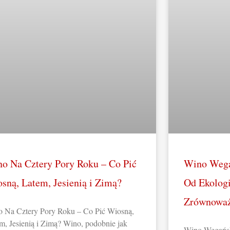
o Na Cztery Pory Roku – Co Pić
Wino Wega
sną, Latem, Jesienią i Zimą?
Od Ekologi
Zrównowa
 Na Cztery Pory Roku – Co Pić Wiosną,
m, Jesienią i Zimą? Wino, podobnie jak
Wino Wegańsk