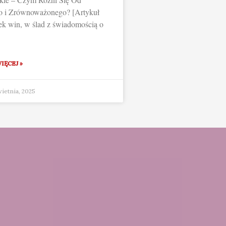
o i Zrównoważonego? [Artykuł
ek win, w ślad z świadomością o
IĘCEJ »
wietnia, 2025