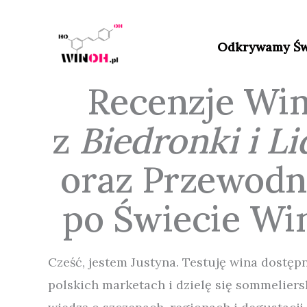
Przejdź
do
Odkrywamy Św
treści
Recenzje Wi
z
Biedronki i Li
oraz Przewodn
po Świecie Wi
Cześć, jestem Justyna. Testuję wina dostęp
polskich marketach i dzielę się sommeliers