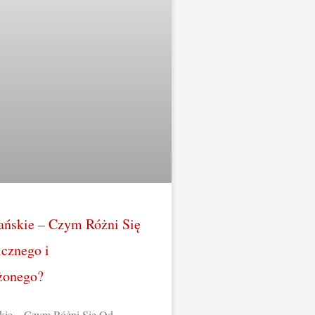
ńskie – Czym Różni Się
cznego i
żonego?
ie – Czym Różni Się Od