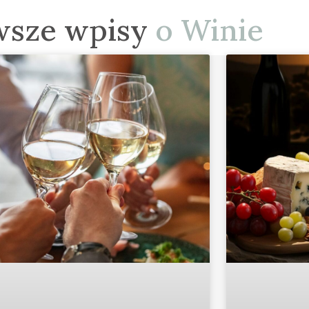
wsze wpisy
o Winie