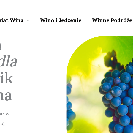
iat Wina
Wino i Jedzenie
Winne Podróże
n
dla
ik
na
ne w
ką