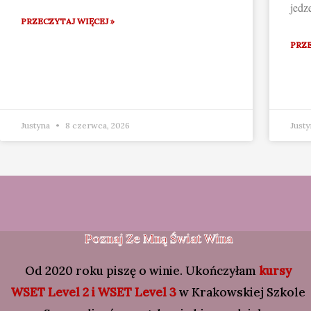
jedz
PRZECZYTAJ WIĘCEJ »
PRZE
Justyna
8 czerwca, 2026
Just
Poznaj Ze Mną Świat Wina
Od 2020 roku piszę o winie. Ukończyłam
kursy
WSET Level 2 i WSET Level 3
w Krakowskiej Szkole