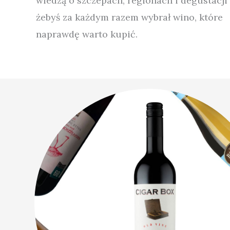
wiedzą o szczepach, regionach i degustacji
żebyś za każdym razem wybrał wino, które
naprawdę warto kupić.