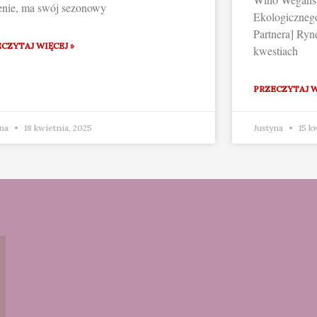
enie, ma swój sezonowy
Ekologiczneg
Partnera] Ryn
CZYTAJ WIĘCEJ »
kwestiach
PRZECZYTAJ W
yna
18 kwietnia, 2025
Justyna
15 k