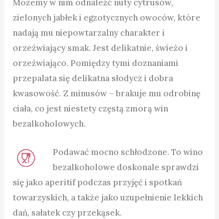
Możemy w nim odnaleźć nuty cytrusów,
zielonych jabłek i egzotycznych owoców, które
nadają mu niepowtarzalny charakter i
orzeźwiający smak. Jest delikatnie, świeżo i
orzeźwiająco. Pomiędzy tymi doznaniami
przepalata się delikatna słodycz i dobra
kwasowość. Z minusów – brakuje mu odrobinę
ciała, co jest niestety częstą zmorą win
bezalkoholowych.
Podawać mocno schłodzone. To wino
bezalkoholowe doskonale sprawdzi
się jako aperitif podczas przyjęć i spotkań
towarzyskich, a także jako uzupełnienie lekkich
dań, sałatek czy przekąsek.