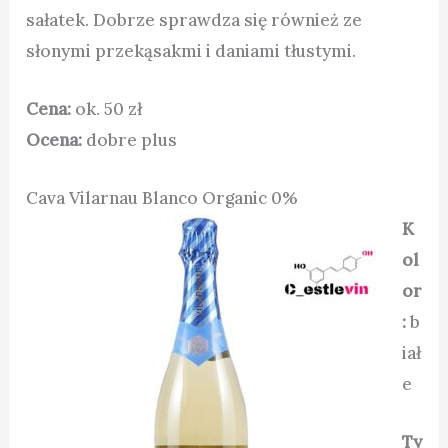
sałatek. Dobrze sprawdza się również ze
słonymi przekąsakmi i daniami tłustymi.
Cena:
ok. 50 zł
Ocena:
dobre plus
Cava Vilarnau Blanco Organic 0%
K
ol
or
:
b
iał
e
Ty