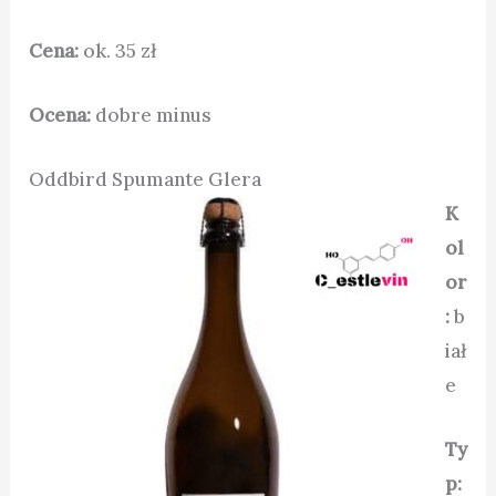
Cena:
ok. 35 zł
Ocena:
dobre minus
Oddbird Spumante Glera
K
ol
or
:
b
iał
e
Ty
p: