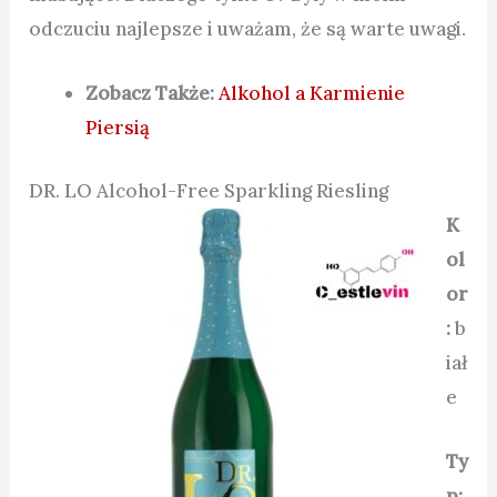
odczuciu najlepsze i uważam, że są warte uwagi.
Zobacz Także:
Alkohol a Karmienie
Piersią
DR. LO Alcohol-Free Sparkling Riesling
K
ol
or
:
b
iał
e
Ty
p: