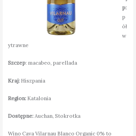
p:
p
ół
w
ytrawne
Szczep
: macabeo, parellada
Kraj:
Hiszpania
Region:
Katalonia
Dostępne:
Auchan, Stokrotka
Wino Cava Vilarnau Blanco Organic 0% to