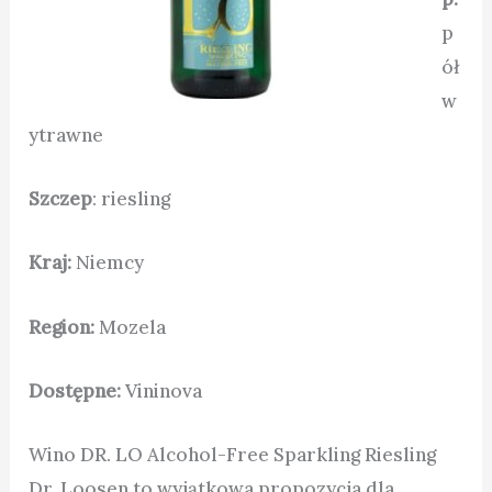
p
ół
w
ytrawne
Szczep
: riesling
Kraj:
Niemcy
Region:
Mozela
Dostępne:
Vininova
Wino DR. LO Alcohol-Free Sparkling Riesling
Dr. Loosen to wyjątkowa propozycja dla