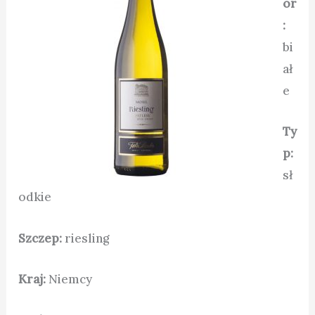
or
:
bi
ał
e
Ty
p:
sł
odkie
Szczep:
riesling
Kraj:
Niemcy