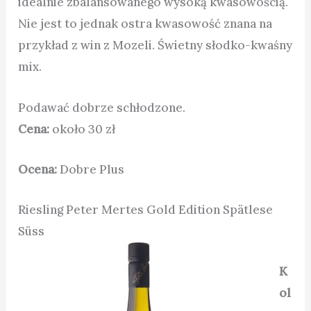
idealnie zbalansowanego wysoką kwasowością.
Nie jest to jednak ostra kwasowość znana na
przykład z win z Mozeli. Świetny słodko-kwaśny
mix.
Podawać dobrze schłodzone.
Cena:
około 30 zł
Ocena:
Dobre Plus
Riesling Peter Mertes Gold Edition Spätlese
Süss
K
ol