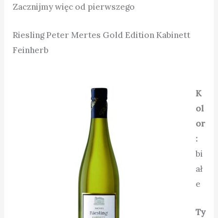
Zacznijmy więc od pierwszego
Riesling Peter Mertes Gold Edition Kabinett
Feinherb
K
ol
or
:
bi
ał
e
Ty