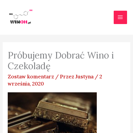
Przejdź
do
treści
Próbujemy Dobrać Wino i
Czekoladę
Zostaw komentarz
/ Przez
Justyna
/
2
września, 2020