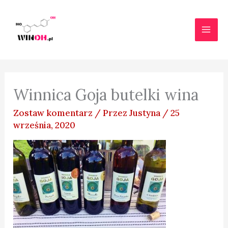
Przejdź
do
treści
Winnica Goja butelki wina
Zostaw komentarz
/ Przez
Justyna
/
25
września, 2020