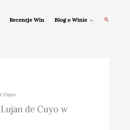
Szukaj
Recenzje Win
Blog o Winie
de Cuyo
 Lujan de Cuyo w