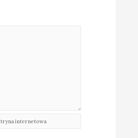
ryna
ernetowa