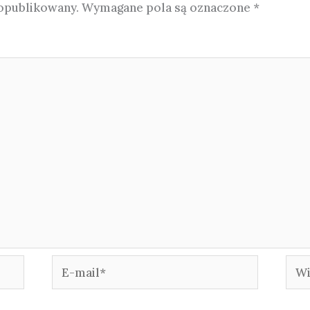
 opublikowany.
Wymagane pola są oznaczone
*
E-
Wit
mail*
int