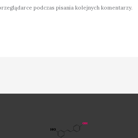
przeglądarce podczas pisania kolejnych komentarzy.