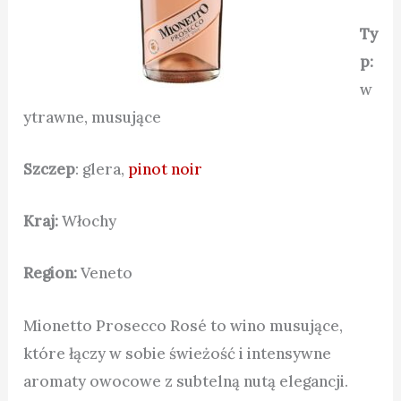
Ty
p:
w
ytrawne, musujące
Szczep
: glera,
pinot noir
Kraj:
Włochy
Region:
Veneto
Mionetto Prosecco Rosé to wino musujące,
które łączy w sobie świeżość i intensywne
aromaty owocowe z subtelną nutą elegancji.