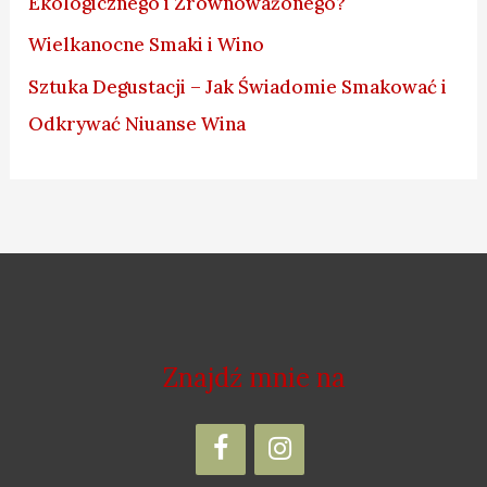
Ekologicznego i Zrównoważonego?
Wielkanocne Smaki i Wino
Sztuka Degustacji – Jak Świadomie Smakować i
Odkrywać Niuanse Wina
Znajdź mnie na