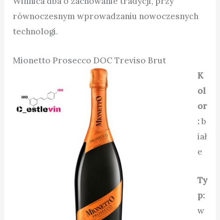
Winnica dba o zachowanie tradycji, przy
równoczesnym wprowadzaniu nowoczesnych
technologi.
Mionetto Prosecco DOC Treviso Brut
K
ol
or
:
b
iał
e
Ty
p:
w