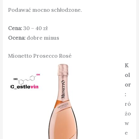
Podawać mocno schłodzone.
Cena:
30 – 40 zł
Ocena:
dobre minus
Mionetto Prosecco Rosé
K
ol
or
:
ró
żo
w
e