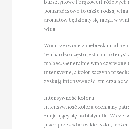
bursztynowe i brązowe) i różowych 
pomarańczowe to także rodzaj wina b
aromatów będziemy się mogli w win
wina.
Wina czerwone z niebieskim odcieni
ten bardzo często jest charakteryst
malbec. Generalnie wina czerwone tr
intensywne, a kolor zaczyna przecho
zyskują intensywność, zmierzając w 
Intensywność koloru
Intensywność koloru oceniamy patrzą
znajdujący się na białym tle. W cze
place przez wino w kieliszku, możem