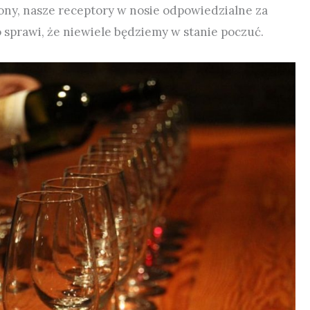
ony, nasze receptory w nosie odpowiedzialne za
sprawi, że niewiele będziemy w stanie poczuć.