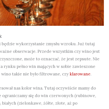
k
 będzie wykorzystanie zmysłu wzroku. Już tutaj
ważne obserwacje. Przede wszystkim czy wino jest
eczyszczone, może to oznaczać, że jest zepsute. Nie
 Na rynku pełno win mających w sobie zawieszone
 wino takie nie było filtrowane, czy
klarowane
.
esował nas kolor wina. Tutaj oczywiście mamy do
ie ograniczamy się do win czerwonych (rubinowe,
białych (zielonkawe, żółte, złote, aż po