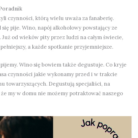
 Poradnik
yli czynności, którą wielu uważa za fanaberię.
 się pije. Wino, napój alkoholowy powstający ze
uż od wieków pity przez ludzi na całym świecie,
 pełniejszy, a każde spotkanie przyjemniejsze.
o pijemy. Wino się bowiem także degustuje. Co kryje
asa czynności jakie wykonamy przed i w trakcie
u towarzyszących. Degustują specjaliści, na
zy, że my w domu nie możemy potraktować naszego