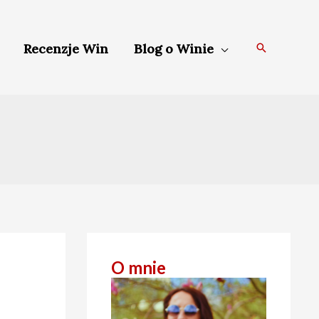
Szukaj
Recenzje Win
Blog o Winie
O mnie