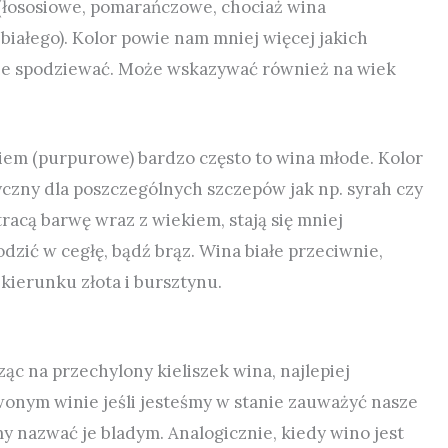
(łososiowe, pomarańczowe, chociaż wina
iałego). Kolor powie nam mniej więcej jakich
ie spodziewać.
Może wskazywać również na wiek
em (purpurowe) bardzo często to wina młode. Kolor
yczny dla poszczególnych szczepów jak np. syrah czy
acą barwę wraz z wiekiem, stają się mniej
dzić w cegłę, bądź brąz. Wina białe przeciwnie,
kierunku złota i bursztynu.
c na przechylony kieliszek wina, najlepiej
rwonym winie jeśli jesteśmy w stanie zauważyć nasze
y nazwać je bladym. Analogicznie, kiedy wino jest