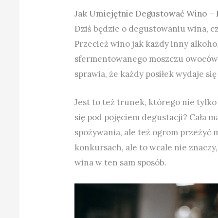
Jak Umiejętnie Degustować Wino –
Dziś będzie o degustowaniu wina, cz
Przecież wino jak każdy inny alkohol
sfermentowanego moszczu owoców. J
sprawia, że każdy posiłek wydaje się
Jest to też trunek, którego nie tylk
się pod pojęciem degustacji? Cała m
spożywania, ale też ogrom przeżyć m
konkursach, ale to wcale nie znac
wina w ten sam sposób.