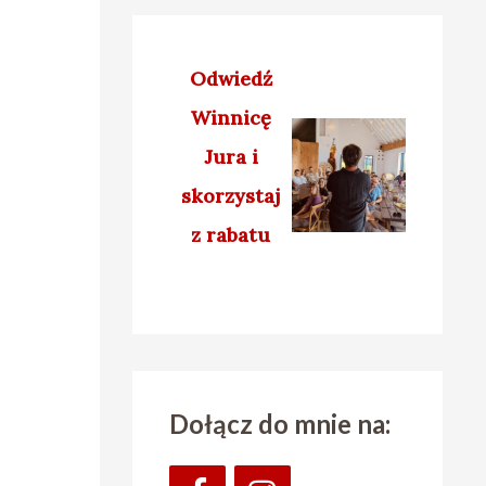
Odwiedź
Winnicę
Jura
i
skorzystaj
z rabatu
Dołącz do mnie na: