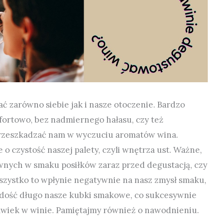
 zarówno siebie jak i nasze otoczenie. Bardzo
fortowo, bez nadmiernego hałasu, czy też
rzeszkadzać nam w wyczuciu aromatów wina.
o czystość naszej palety, czyli wnętrza ust. Ważne,
wnych w smaku posiłków zaraz przed degustacją, czy
szystko to wpłynie negatywnie na nasz zmysł smaku,
dość długo nasze kubki smakowe, co sukcesywnie
wiek w winie. Pamiętajmy również o nawodnieniu.