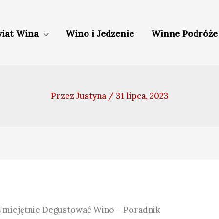
iat Wina
Wino i Jedzenie
Winne Podróże
Przez
Justyna
/
31 lipca, 2023
Umiejętnie Degustować Wino – Poradnik