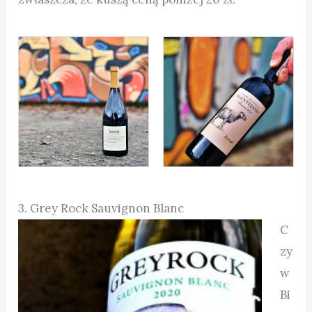
3. Grey Rock Sauvignon Blanc
C
zy
w
Bi