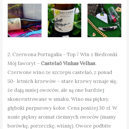
2. Czerwona Portugalia –
Top 7 Win z Biedronki
Mój faworyt –
Castelaõ Vinhas Velhas
.
Czerwone wino ze szczepu castelaõ, z ponad
50- letnich krzewów – stare krzewy uznaje się,
że dają mniej owoców, ale są one bardziej
skoncentrowane w smaku. Wino ma piękny,
głęboki purpurowy kolor. Cena poniżej 30 zł.
W
nosie piękny aromat ciemnych owoców (mamy
borówkę, porzeczkę, wiśnię). Owoce podbite