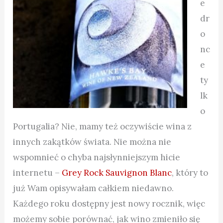
e
dr
o
nc
e
ty
lk
o
Portugalia? Nie, mamy też oczywiście wina z
innych zakątków świata. Nie można nie
wspomnieć o chyba najsłynniejszym hicie
internetu –
Grey Rock Sauvignon Blanc
, który to
już Wam opisywałam całkiem niedawno.
Każdego roku dostępny jest nowy rocznik, więc
możemy sobie porównać, jak wino zmieniło się