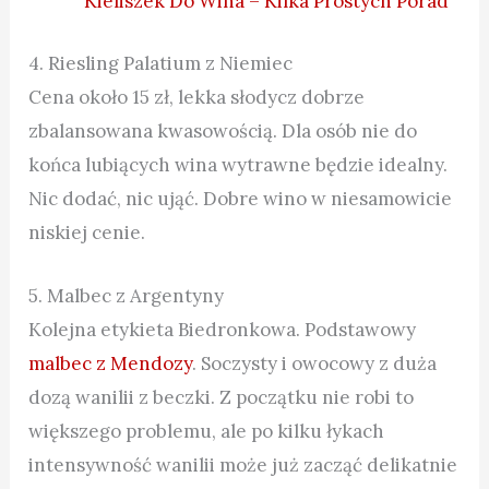
Kieliszek Do Wina – Kilka Prostych Porad
4. Riesling Palatium z Niemiec
Cena około 15 zł, lekka słodycz dobrze
zbalansowana kwasowością. Dla osób nie do
końca lubiących wina wytrawne będzie idealny.
Nic dodać, nic ująć. Dobre wino w niesamowicie
niskiej cenie.
5. Malbec z Argent
yny
Kolejna etykieta Biedronkowa. Podstawowy
malbec z Mendozy
. Soczysty i owocowy z duża
dozą wanilii z beczki. Z początku nie robi to
większego problemu, ale po kilku łykach
intensyw
ność wanilii może już zacząć delikatnie